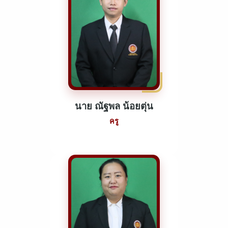
นาย ณัฐพล น้อยตุ่น
ครู