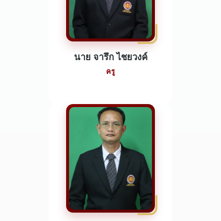
นาย จารึก ไชยวงค์
ครู