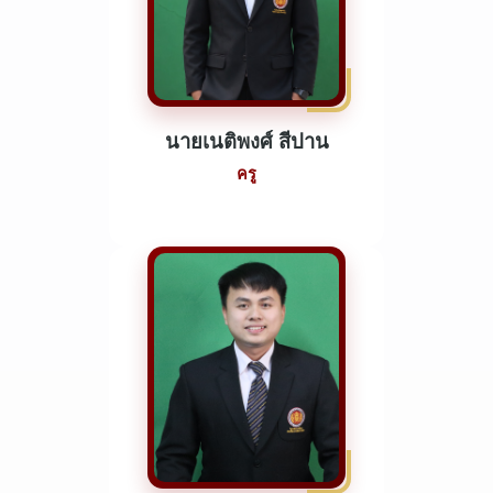
นายเนติพงศ์ สีปาน
ครู