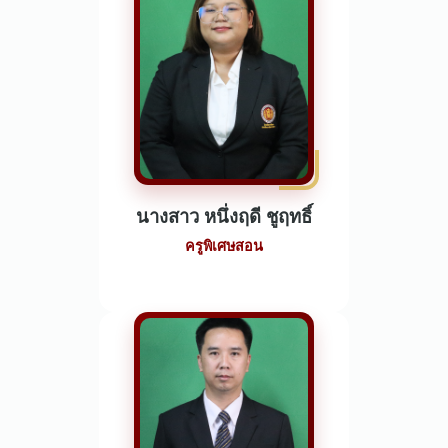
นางสาว หนึ่งฤดี ชูฤทธิ์
ครูพิเศษสอน