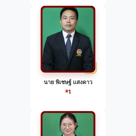
นาย พิเชษฐ์ เเสงดาว
ครู