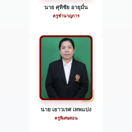
นาย ศุทิชัย อายุมั่น
ครูชำนาญการ
นาย เยาวเรศ เทพแปง
ครูพิเศษสอน