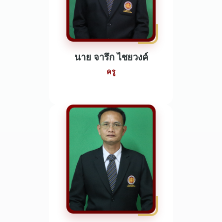
นาย จารึก ไชยวงค์
ครู