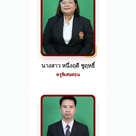
นางสาว หนึ่งฤดี ชูฤทธิ์
ครูพิเศษสอน