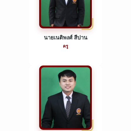
นายเนติพงศ์ สีปาน
ครู