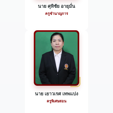
นาย ศุทิชัย อายุมั่น
ครูชำนาญการ
นาย เยาวเรศ เทพแปง
ครูพิเศษสอน