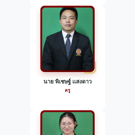
นาย พิเชษฐ์ เเสงดาว
ครู