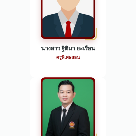
นางสาว ฐิติมา ยะเรือน
ครูพิเศษสอน