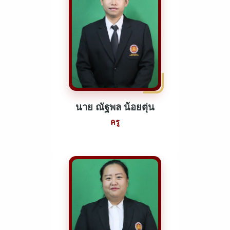
นาย ณัฐพล น้อยตุ่น
ครู