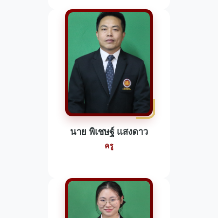
นาย พิเชษฐ์ เเสงดาว
ครู