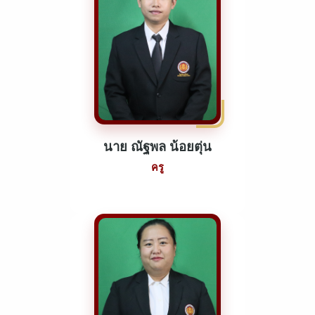
นาย ณัฐพล น้อยตุ่น
ครู