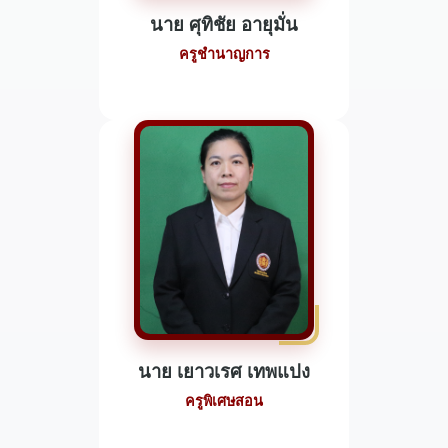
นาย ศุทิชัย อายุมั่น
ครูชำนาญการ
นาย เยาวเรศ เทพแปง
ครูพิเศษสอน