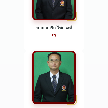
นาย จารึก ไชยวงค์
ครู