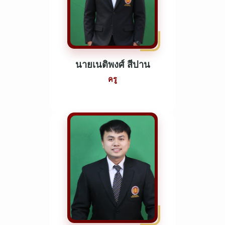
นายเนติพงศ์ สีปาน
ครู