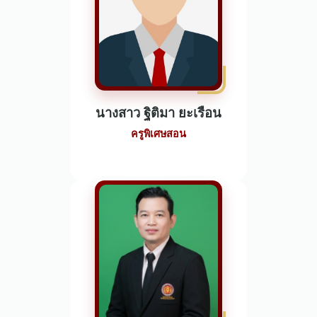
นางสาว ฐิติมา ยะเรือน
ครูพิเศษสอน