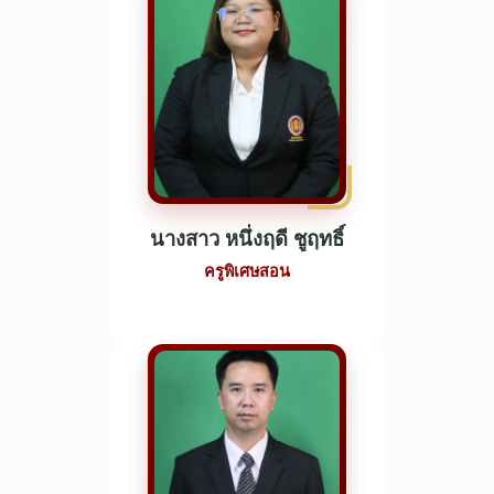
นางสาว หนึ่งฤดี ชูฤทธิ์
ครูพิเศษสอน