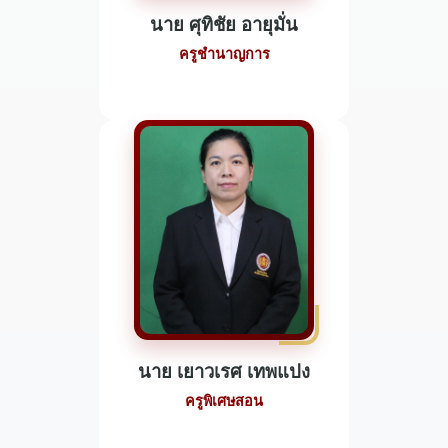
นาย ศุทิชัย อายุมั่น
ครูชำนาญการ
นาย เยาวเรศ เทพแปง
ครูพิเศษสอน