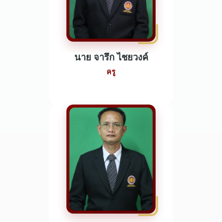
นาย จารึก ไชยวงค์
ครู