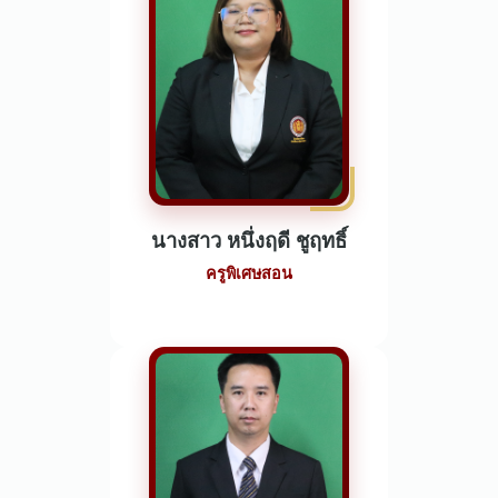
นางสาว หนึ่งฤดี ชูฤทธิ์
ครูพิเศษสอน