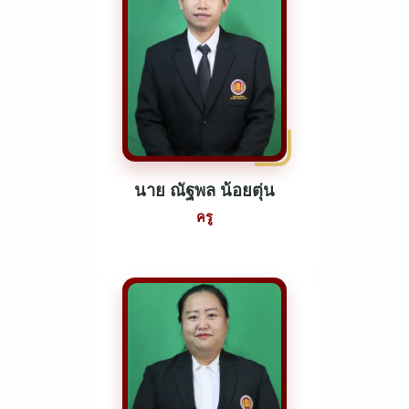
นาย ณัฐพล น้อยตุ่น
ครู