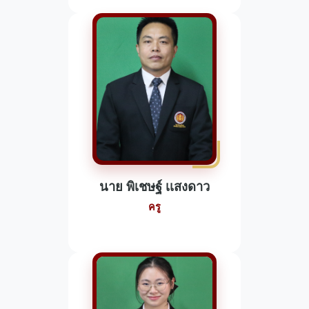
นาย พิเชษฐ์ เเสงดาว
ครู