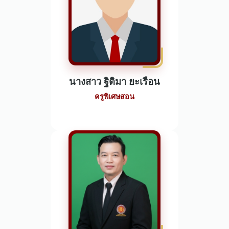
นางสาว ฐิติมา ยะเรือน
ครูพิเศษสอน