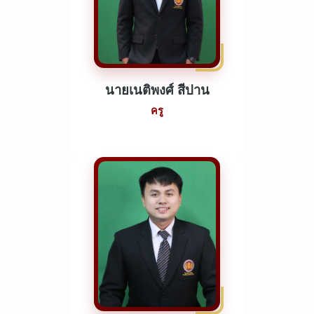
นายเนติพงศ์ สีปาน
ครู