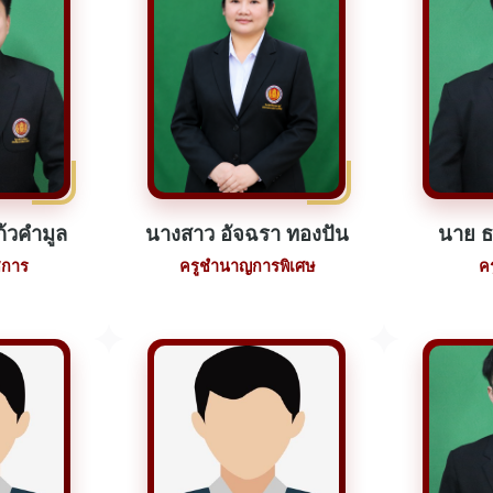
้วคำมูล
นางสาว อัจฉรา ทองปัน
นาย ธ
ชการ
ครูชำนาญการพิเศษ
ค