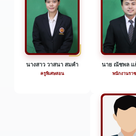
นางสาว วาสนา สมคำ
นาย ณัชพล แก
ครูพิเศษสอน
พนักงานรา