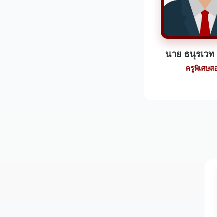
นาย ธนุรเวท อ
ครูพิเศษส