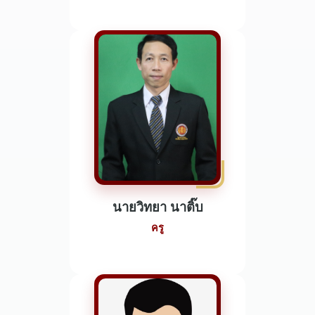
นายวิทยา นาติ๊บ
ครู