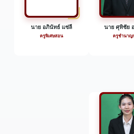
นาย อภินัทธ์ แซ่ลี
นาย ศุทิชัย อ
ครูพิเศษสอน
ครูชำนาญ