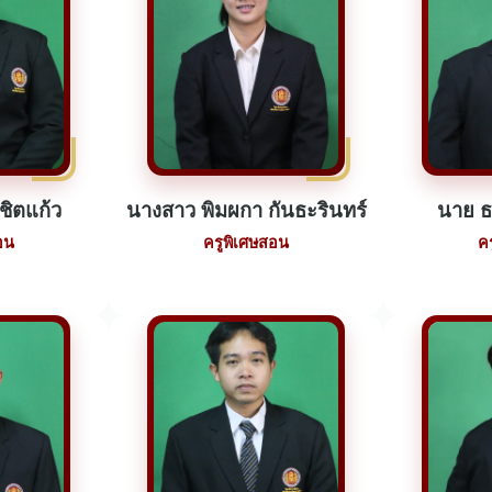
ชิตแก้ว
นางสาว พิมผกา กันธะรินทร์
นาย ธ
อน
ครูพิเศษสอน
ค