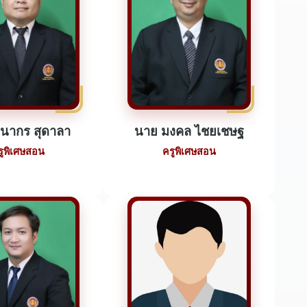
นากร สุดาลา
นาย มงคล ไชยเชษฐ
รูพิเศษสอน
ครูพิเศษสอน