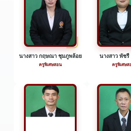
นางสาว กฤษณา ชุมภูพล้อย
นางสาว พัชรี 
ครูพิเศษสอน
ครูพิเศษส