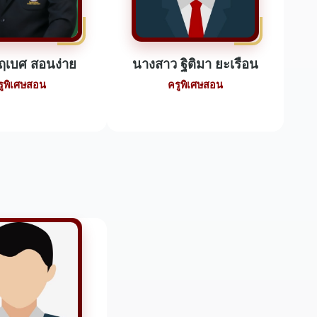
ฤเบศ สอนง่าย
นางสาว ฐิติมา ยะเรือน
รูพิเศษสอน
ครูพิเศษสอน