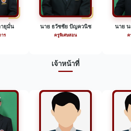
ายุมั่น
นาย ธวัชชัย ปัญควนิช
นาย น
การ
ครูพิเศษสอน
ค
เจ้าหน้าที่