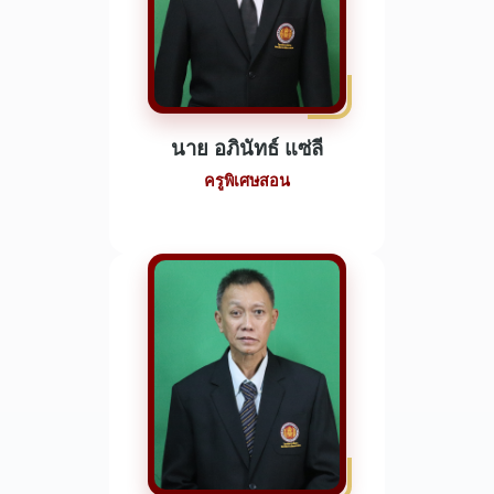
นาย อภินัทธ์ แซ่ลี
ครูพิเศษสอน