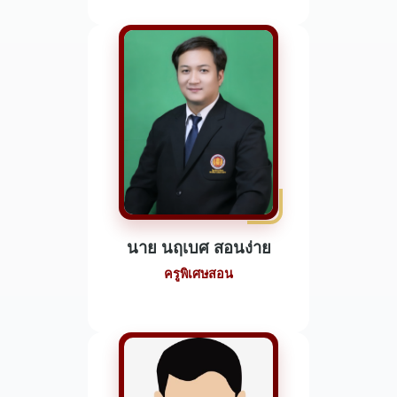
นาย นฤเบศ สอนง่าย
ครูพิเศษสอน