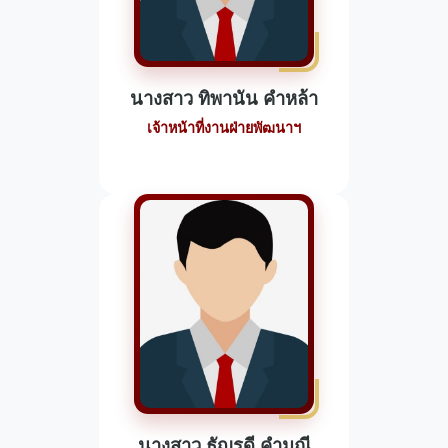
นางสาว ทิพานัน คำหล้า
เจ้าหน้าที่งานฝ่ายพัฒนาฯ
นางสาว ธัญรดี คำมณี