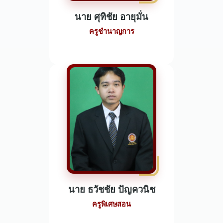
นาย ศุทิชัย อายุมั่น
ครูชำนาญการ
นาย ธวัชชัย ปัญควนิช
ครูพิเศษสอน