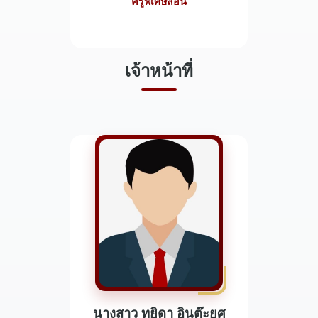
ครูพิเศษสอน
เจ้าหน้าที่
นางสาว ทยิดา อินต๊ะยศ