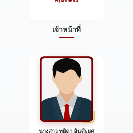
ครูพิเศษสอน
เจ้าหน้าที่
นางสาว ทยิดา อินต๊ะยศ