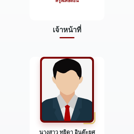
ครูพิเศษสอน
เจ้าหน้าที่
นางสาว ทยิดา อินต๊ะยศ