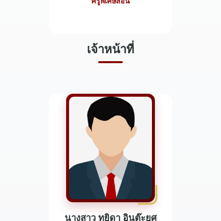
ครูพิเศษสอน
เจ้าหน้าที่
นางสาว ทยิดา อินต๊ะยศ