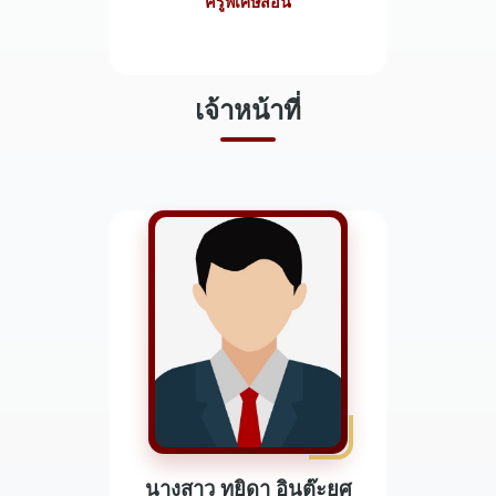
ครูพิเศษสอน
เจ้าหน้าที่
นางสาว ทยิดา อินต๊ะยศ