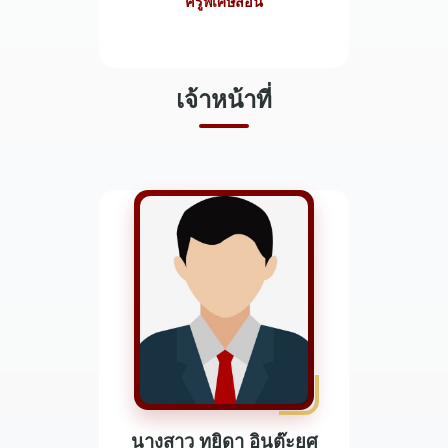
ครูพิเศษสอน
เจ้าหน้าที่
นางสาว ทยิดา อินต๊ะยศ