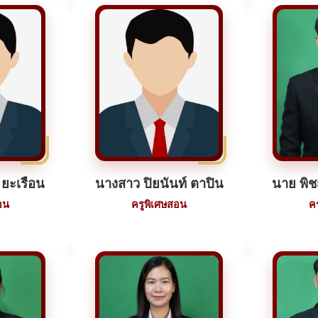
 ยะเรือน
นางสาว ปิยนันท์ ตาปิน
นาย พิช
อน
ครูพิเศษสอน
ค