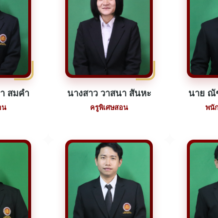
า สมคำ
นางสาว วาสนา สันหะ
นาย ณั
อน
ครูพิเศษสอน
พนั