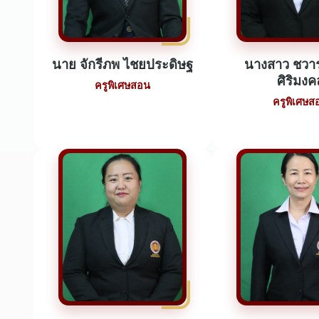
นาย จักรีภพ ไชยประดิษฐ
นางสาว ชวาร
ศิริมงค
ครูพิเศษสอน
ครูพิเศษส