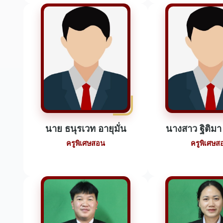
นาย ธนุรเวท อายุมั่น
นางสาว ฐิติมา
ครูพิเศษสอน
ครูพิเศษส