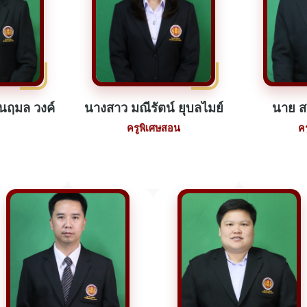
ิงนฤมล วงค์
นางสาว มณีรัตน์ ยุบลไมย์
นาย 
ครูพิเศษสอน
ค