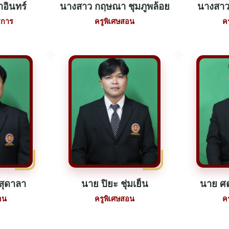
อินทร์
นางสาว กฤษณา ชุมภูพล้อย
นางสาว ห
ชการ
ครูพิเศษสอน
ค
สุดาลา
นาย ปิยะ ชุ่มเย็น
นาย ศต
อน
ครูพิเศษสอน
ค