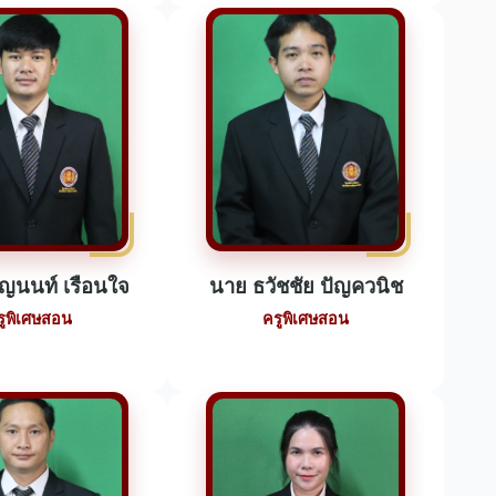
ญนนท์ เรือนใจ
นาย ธวัชชัย ปัญควนิช
รูพิเศษสอน
ครูพิเศษสอน