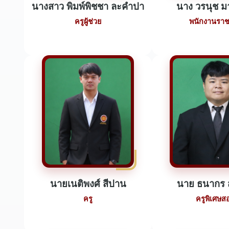
นางสาว พิมพ์พิชชา ละคำปา
นาง วรนุช มา
ครูผู้ช่วย
พนักงานรา
นายเนติพงศ์ สีปาน
นาย ธนากร 
ครู
ครูพิเศษส