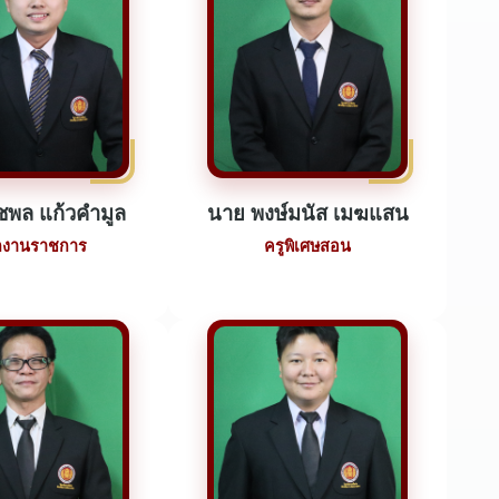
ชพล แก้วคำมูล
นาย พงษ์มนัส เมฆแสน
กงานราชการ
ครูพิเศษสอน