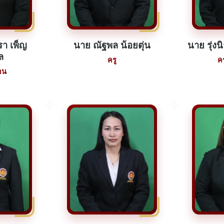
า เพ็ญ
นาย ณัฐพล น้อยตุ่น
นาย รุ่งน
ล
ครู
ค
อน