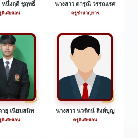
นึ่งฤดี ชูฤทธิ์
นางสาว ดารุณี วรรณเรศ
รูพิเศษสอน
ครูชำนาญการ
ายุ เนียมสนิท
นางสาว นวรัตน์ สิงห์บุญ
รูพิเศษสอน
ครูพิเศษสอน