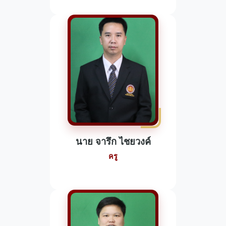
นาย จารึก ไชยวงค์
ครู