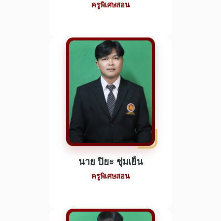
ครูพิเศษสอน
นาย ปิยะ ชุ่มเย็น
ครูพิเศษสอน