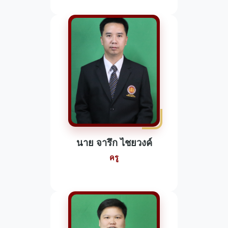
นาย จารึก ไชยวงค์
ครู