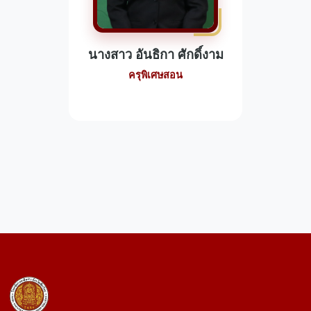
นางสาว อันธิกา ศักดิ์งาม
ครุพิเศษสอน