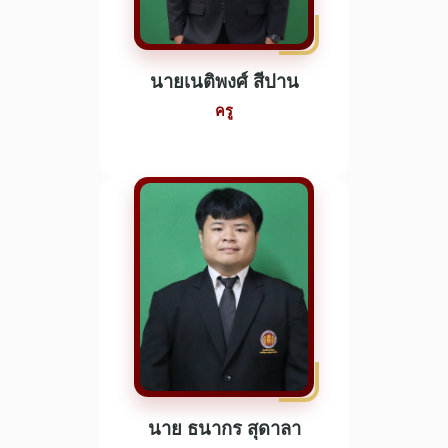
นายเนติพงศ์ สีปาน
ครู
นาย ธนากร สุดาลา