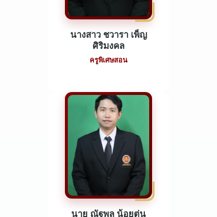
นางสาว ชวารา เพ็ญ
ศิริมงคล
ครูพิเศษสอน
นาย ณัฐพล น้อยตุ่น