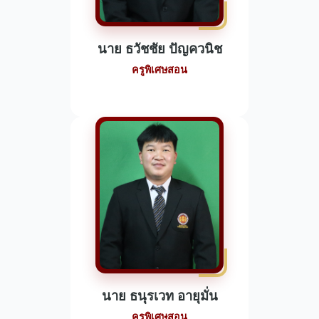
นาย ธวัชชัย ปัญควนิช
ครูพิเศษสอน
นาย ธนุรเวท อายุมั่น
ครูพิเศษสอน