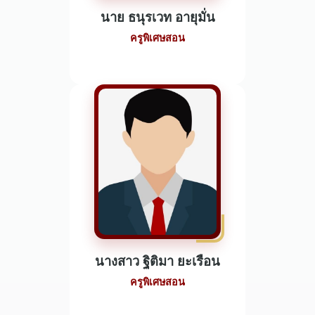
นาย ธนุรเวท อายุมั่น
ครูพิเศษสอน
นางสาว ฐิติมา ยะเรือน
ครูพิเศษสอน