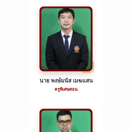
นาย พงษ์มนัส เมฆแสน
ครูพิเศษสอน