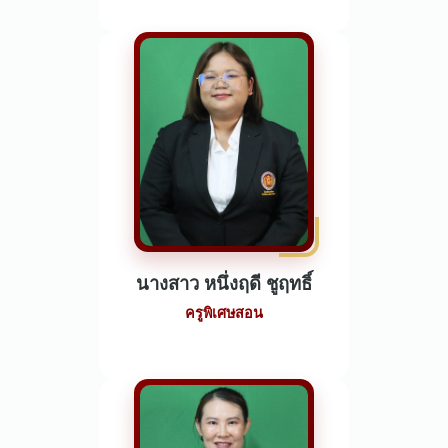
นางสาว หนึ่งฤดี ชูฤทธิ์
ครูพิเศษสอน