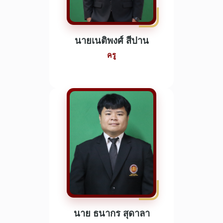
นายเนติพงศ์ สีปาน
ครู
นาย ธนากร สุดาลา