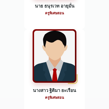
นาย ธนุรเวท อายุมั่น
ครูพิเศษสอน
นางสาว ฐิติมา ยะเรือน
ครูพิเศษสอน