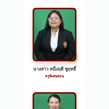
นางสาว หนึ่งฤดี ชูฤทธิ์
ครูพิเศษสอน