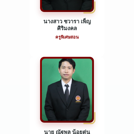
นางสาว ชวารา เพ็ญ
ศิริมงคล
ครูพิเศษสอน
นาย ณัฐพล น้อยตุ่น