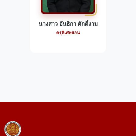
นางสาว อันธิกา ศักดิ์งาม
ครุพิเศษสอน