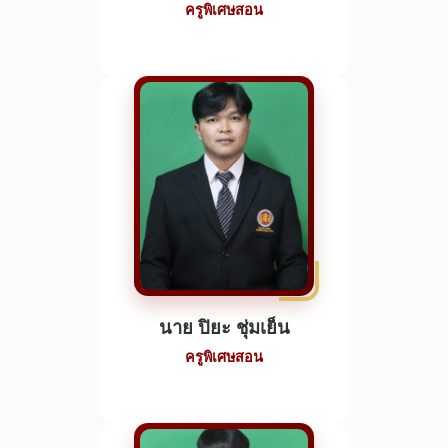
ครูพิเศษสอน
นาย ปิยะ ชุ่มเย็น
ครูพิเศษสอน