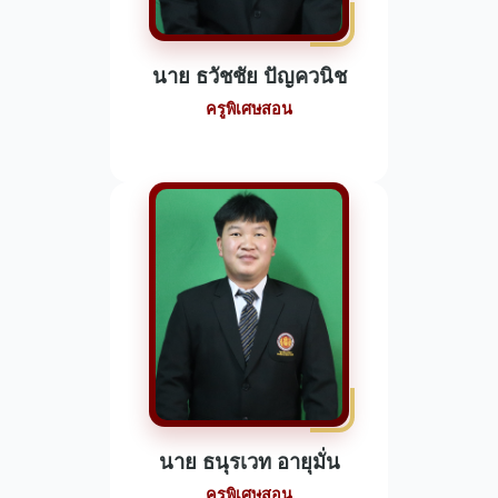
นาย ธวัชชัย ปัญควนิช
ครูพิเศษสอน
นาย ธนุรเวท อายุมั่น
ครูพิเศษสอน