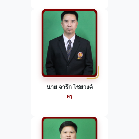
นาย จารึก ไชยวงค์
ครู