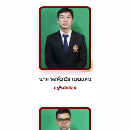
นาย พงษ์มนัส เมฆแสน
ครูพิเศษสอน