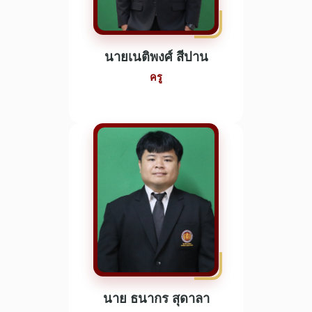
นายเนติพงศ์ สีปาน
ครู
นาย ธนากร สุดาลา