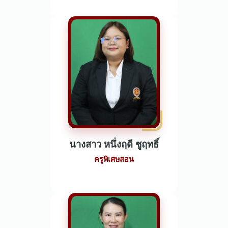
นางสาว หนึ่งฤดี ชูฤทธิ์
ครูพิเศษสอน