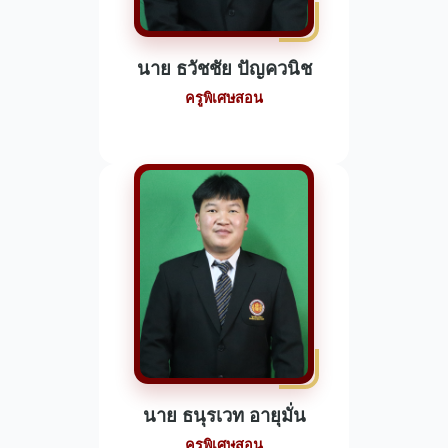
นาย ธวัชชัย ปัญควนิช
ครูพิเศษสอน
นาย ธนุรเวท อายุมั่น
ครูพิเศษสอน