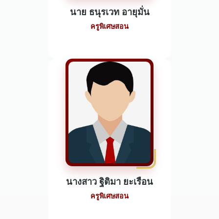
นาย ธนุรเวท อายุมั่น
ครูพิเศษสอน
นางสาว ฐิติมา ยะเรือน
ครูพิเศษสอน