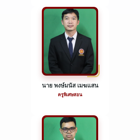
นาย พงษ์มนัส เมฆแสน
ครูพิเศษสอน