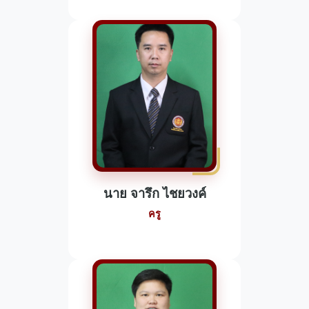
นาย จารึก ไชยวงค์
ครู