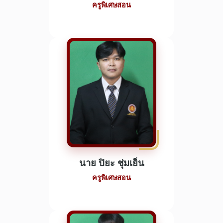
ครูพิเศษสอน
นาย ปิยะ ชุ่มเย็น
ครูพิเศษสอน