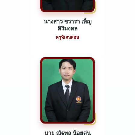
นางสาว ชวารา เพ็ญ
ศิริมงคล
ครูพิเศษสอน
นาย ณัฐพล น้อยตุ่น