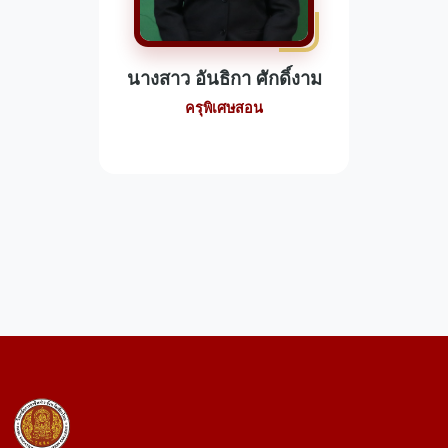
นางสาว อันธิกา ศักดิ์งาม
ครุพิเศษสอน