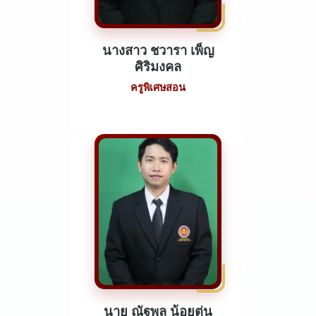
นางสาว ชวารา เพ็ญ
ศิริมงคล
ครูพิเศษสอน
นาย ณัฐพล น้อยตุ่น