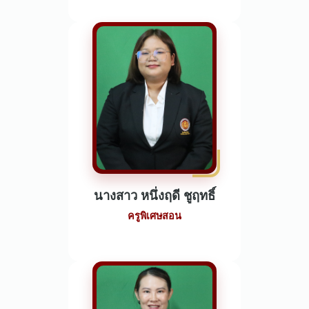
นางสาว หนึ่งฤดี ชูฤทธิ์
ครูพิเศษสอน