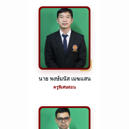
นาย พงษ์มนัส เมฆแสน
ครูพิเศษสอน