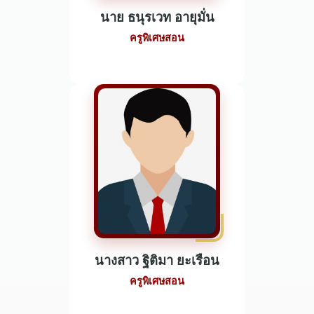
นาย ธนุรเวท อายุมั่น
ครูพิเศษสอน
นางสาว ฐิติมา ยะเรือน
ครูพิเศษสอน