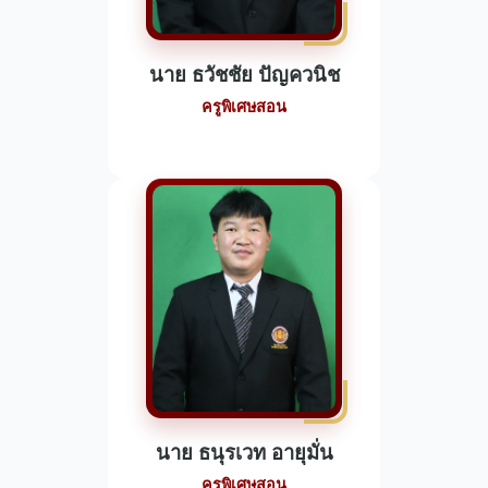
นาย ธวัชชัย ปัญควนิช
ครูพิเศษสอน
นาย ธนุรเวท อายุมั่น
ครูพิเศษสอน