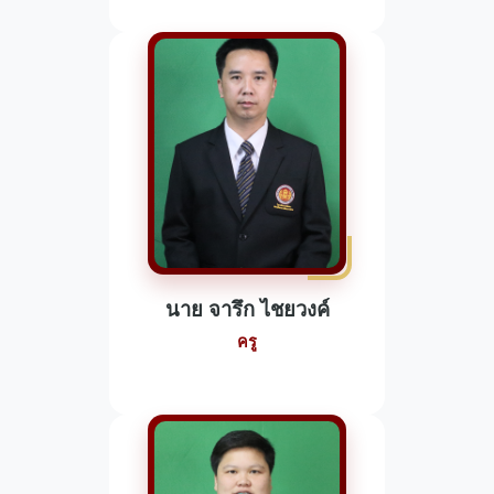
นาย จารึก ไชยวงค์
ครู