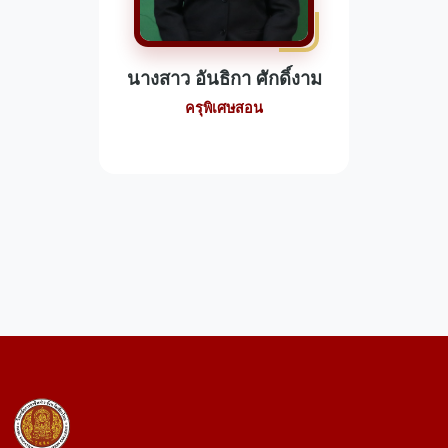
นางสาว อันธิกา ศักดิ์งาม
ครุพิเศษสอน