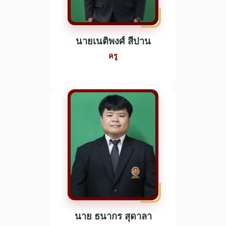
นายเนติพงศ์ สีปาน
ครู
นาย ธนากร สุดาลา