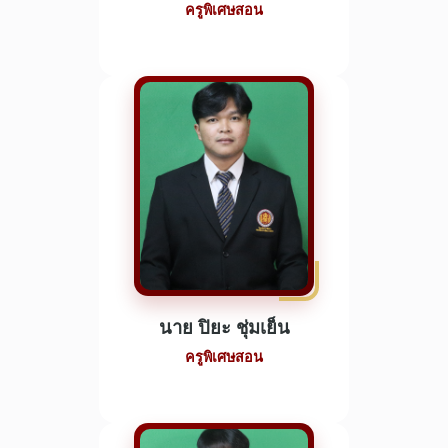
ครูพิเศษสอน
นาย ปิยะ ชุ่มเย็น
ครูพิเศษสอน