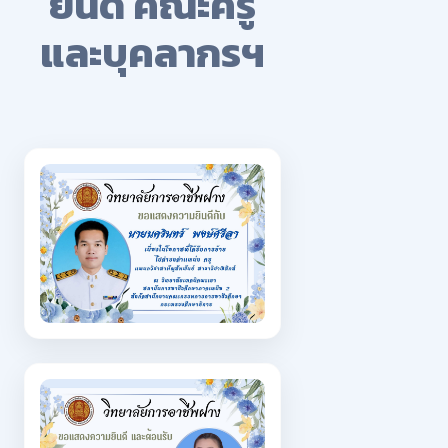
ยินดี คณะครู
และบุคลากรฯ