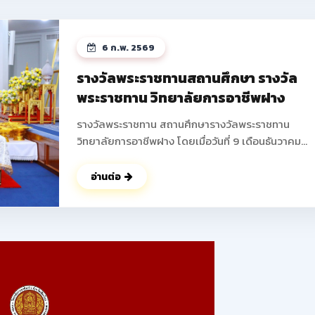
ได้บูรณาการความรู้ในวิชาชีพมาสร้างสรรค์ผลงานใหม่ 
พัฒนาความคิดริเริ่มสร้างสรรค์ การทำงานเป็นทีม และเพ
ทักษะการแก้ไขปัญหาที่สอดคล้องกับมาตรฐานวิชาชีพ 
6 ก.พ. 2569
ถึงการสร้างรายได้ระหว่างเรียน เตรียมความพร้อมสู่อา
จริง ส่งเสริมให้นักเรียน นักศึกษาสามารถสร้างผลิตภัณ
รางวัลพระราชทานสถานศึกษา รางวัล
หรือบริการที่จำหน่ายได้จริง ช่วยลดภาระครอบครัว พั
พระราชทาน วิทยาลัยการอาชีพฝาง
ทักษะการนำเสนอและฝึกการนำเสนอผลงานสู่สาธารณ
ดูรูปภาพเพิ่มเติม ->>
รางวัลพระราชทาน สถานศึกษารางวัลพระราชทาน
: https://www.facebook.com/photo?
วิทยาลัยการอาชีพฝาง โดยเมื่อวันที่ 9 เดือนธันวาคม
fbid=25088683194138345&set=pcb.250887207
พุทธศักราช 2568 นายปัญญา ช่างงาน ตำแหน่ง ผู้อำน
การวิทยาลัยการอาชีพฝาง ผู้แทนสถานศึกษา เข้ารับ
อ่านต่อ
พระราชทานรางวัล จากพลเอก ดาว์พงษ์ รัตนสุวรรณ
องคมนตรี ผู้แทนพระองค์ ณ สาลาดุสิดาลัย สวนจิตรล
นับเป็นผลงานอันทรงเกียรติ ที่ได้รับความร่วมมือ ร่วมใจ 
จากคณะผู้บริหาร คณะครู บุคลากรทางการศึกษา ผู้
ปกครอง ร่วมไปถึง นักเรียน นักศึกษาของวิทยาลัยการ
อาชีพฝางทุกท่าน ในการร่วมพัฒนา วิทยาลัยการอาชีพ
แห่งนี้ ให้มีคุณภาพตลอดมา ในนามของคณะผู้บริหาร คณะ
ครู บุคลากร และนักเรียน นักศึกษาวิทยาลัยการอาชีพฝ