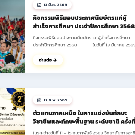
13 มี.ค. 2569
กิจกรรมพิธีมอบประกาศนียบัตรแก่ผู้
สำเร็จการศึกษา ประจำปีการศึกษา 256
กิจกรรมพิธีมอบประกาศนียบัตร แก่ผู้สำเร็จการศึกษา
ประจำปีการศึกษา 2568 ในวันที่ 13 มีนาคม 2569
วิทยาลัยการอาชีพฝาง ได้ดำเนินการจัดกิจกรรมพิธีมอ
ประกาศนียบัตร แก่ผู้สำเร็จการศึกษา ประจำปีการศึกษา
อ่านต่อ
2568 ซึ่งมีนักเรียน นักศึกษาที่เข้าร่วมกิจกรรมในครั้งนี้
จำนวนทั้งสิ้น 673 คน โดยมีนายปัญญา ช่างงาน ผู้อำน
การวิทยาลัยการอาชีพฝาง เป็นประธานในพิธี และได้ให้
โอวาท แก่นักเรียน นักศึกษาในครั้งนี้ ณ หอประชุม อาคา
อำนวยการ วิทยาลัยการอาชีพฝาง และในช่วงท้ายกิจกร
17 ก.พ. 2569
คณะผู้บริหารยังได้ร่วมบันทึกภาพกับนักเรียน นักศึกษา
ผู้ปกครองเป็นที่ระลึก ดูรูปกิจกรรมเพิ่ม
ตัวแทนภาคเหนือ ในการแข่งขันทักษะ
เติม >> https://drive.google.com/drive/fold
วิชาชีพและทักษะพื้นฐาน ระดับชาติ ครั้งที
usp=drive_link ดูรูปกิจกรรมเพิ่มเติม
34 ประจำปีการศึกษา 2568
>> https://photos.app.goo.gl/GffsZXU6pVAcA5
ในระหว่างวันที่ 11 - 15 กุมภาพันธ์ 2569 วิทยาลัยการอาช