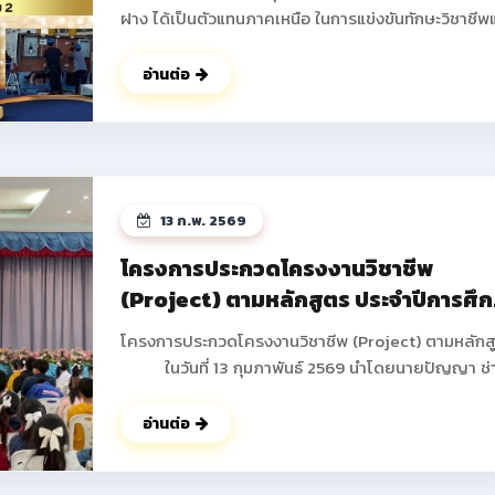
ฝาง ได้เป็นตัวแทนภาคเหนือ ในการแข่งขันทักษะวิชาชีพ
ทักษะพื้นฐาน ระดับชาติ ครั้งที่ 34 ประจำปีการศึกษา 2
ณ จังหวัดบุรีรัมย์ โดยได้รับรางวัลกลับมาสู่รั้ววิทยาลัย
อ่านต่อ
อาชีพฝาง ดังนี้ 1.ทักษะการติดตั้งไฟฟ้าและควบคุมไฟฟ้า
ระดับประกาศนียบัตรวิชาชีพ (ปวช.) ระดับชาติ ได้รับรางวัล
รองชนะเลิศอันดับ 2 นายธันวา ภูดวงเดือน นักเรียน ชั้น
ปวช.2 สาขาวิชาช่างไฟฟ้ากำลัง นายพิษณุพงษ์ ยาชัย
นักเรียน ชั้น ปวช.3 สาขาวิชาช่างไฟฟ้ากำลัง ครูผู้ควบคุม
13 ก.พ. 2569
นายอดิศร ฐิติธรรมรัตน์ 2.ทักษะงานฝึกฝีมือเชิงสร้างสรรค์
ระดับประกาศนียบัตรวิชาชีพ (ปวช.) ระดับชาติ ได้รับรางวัล
โครงการประกวดโครงงานวิชาชีพ
รองชนะเลิศ อันดับ 3 มาตรฐานระดับเหรียญทองแดง นาย
(Project) ตามหลักสูตร ประจำปีการศึ
ปอนด์ ปากน้อย นักเรียน ชั้น ปวช.1 สาขาวิชาช่างยนต์ ครูผู้
2568
ควบคุม นายสงกรานต์ คำดา ดูรูปภาพเพิมเติม
โครงการประกวดโครงงานวิชาชีพ (Project) ตามหลักส
>> https://www.facebook.com/share/p/18godg
ในวันที่ 13 กุมภาพันธ์ 2569 นำโดยนายปัญญา ช่
งาน ผู้อำนวยการวิทยาลัยการอาชีพฝาง พร้อมด้วยคณะผ
บริหาร คณะครูทุกท่านได้ดำเนินการจัดกิจกรรมโครงกา
อ่านต่อ
ประกวดโครงงานวิชาชีพ (Project) ตามหลักสูตร ภาค
เรียนที่ 2 ประจำปีการศึกษา 2568 เพื่อให้นักเรียน นักศึ