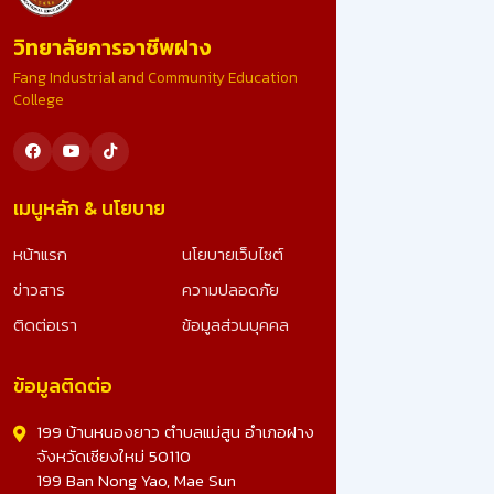
ขอน้อมสำนึกในพระมหากรุณาธิคุณอย่างหาที่สุดมิได้ ที่ไ
วิทยาลัยการอาชีพฝาง
รับคัดเลือก เป็นสถานศึกษารางวัลพระราชทาน ระดับ
อาชีวศึกษา ขนาดใหญ่ ประจำปีการศึกษา 2567 อันทรง
Fang Industrial and Community Education
เกียรติยิ่งนี้ รางวัลนี้คือผลลัพธ์จากความมุ่งมั่น ทุ่มเทข
College
ทุกภาคส่วน และจะมุ่งมั่นพัฒนาคุณภาพการศึกษา เพื่อ
สร้างเยาวชนที่ดีของชาติต่อไป ดูรูปภาพเพิ่มเติม -
>>: https://www.facebook.com/photo?
fbid=25023491703990828&set=a.10728078270
เมนูหลัก & นโยบาย
หน้าแรก
นโยบายเว็บไซต์
ข่าวสาร
ความปลอดภัย
ติดต่อเรา
ข้อมูลส่วนบุคคล
ข้อมูลติดต่อ
199 บ้านหนองยาว ตำบลแม่สูน อำเภอฝาง
จังหวัดเชียงใหม่ 50110
199 Ban Nong Yao, Mae Sun