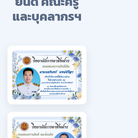
ยินดี คณะครู
และบุคลากรฯ