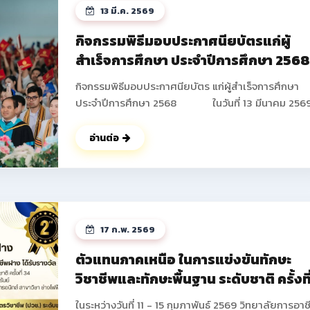
13 มี.ค. 2569
กิจกรรมพิธีมอบประกาศนียบัตรแก่ผู้
สำเร็จการศึกษา ประจำปีการศึกษา 256
กิจกรรมพิธีมอบประกาศนียบัตร แก่ผู้สำเร็จการศึกษา
ประจำปีการศึกษา 2568 ในวันที่ 13 มีนาคม 2569
วิทยาลัยการอาชีพฝาง ได้ดำเนินการจัดกิจกรรมพิธีมอ
ประกาศนียบัตร แก่ผู้สำเร็จการศึกษา ประจำปีการศึกษา
อ่านต่อ
2568 ซึ่งมีนักเรียน นักศึกษาที่เข้าร่วมกิจกรรมในครั้งนี้
จำนวนทั้งสิ้น 673 คน โดยมีนายปัญญา ช่างงาน ผู้อำน
การวิทยาลัยการอาชีพฝาง เป็นประธานในพิธี และได้ให้
โอวาท แก่นักเรียน นักศึกษาในครั้งนี้ ณ หอประชุม อาคา
อำนวยการ วิทยาลัยการอาชีพฝาง และในช่วงท้ายกิจกร
17 ก.พ. 2569
คณะผู้บริหารยังได้ร่วมบันทึกภาพกับนักเรียน นักศึกษา
ผู้ปกครองเป็นที่ระลึก ดูรูปกิจกรรมเพิ่ม
ตัวแทนภาคเหนือ ในการแข่งขันทักษะ
เติม >> https://drive.google.com/drive/fold
วิชาชีพและทักษะพื้นฐาน ระดับชาติ ครั้งที
usp=drive_link ดูรูปกิจกรรมเพิ่มเติม
34 ประจำปีการศึกษา 2568
>> https://photos.app.goo.gl/GffsZXU6pVAcA5
ในระหว่างวันที่ 11 - 15 กุมภาพันธ์ 2569 วิทยาลัยการอาช