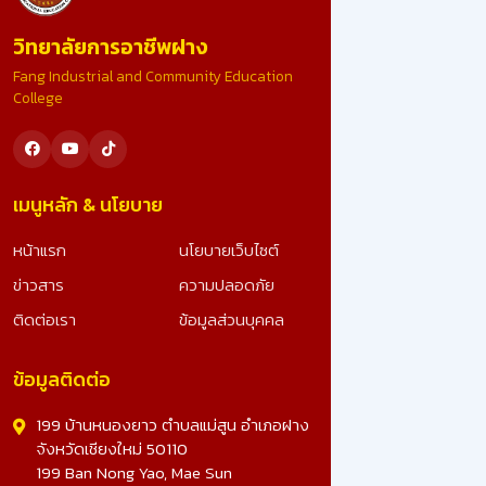
ขอน้อมสำนึกในพระมหากรุณาธิคุณอย่างหาที่สุดมิได้ ที่ไ
วิทยาลัยการอาชีพฝาง
รับคัดเลือก เป็นสถานศึกษารางวัลพระราชทาน ระดับ
อาชีวศึกษา ขนาดใหญ่ ประจำปีการศึกษา 2567 อันทรง
Fang Industrial and Community Education
เกียรติยิ่งนี้ รางวัลนี้คือผลลัพธ์จากความมุ่งมั่น ทุ่มเทข
College
ทุกภาคส่วน และจะมุ่งมั่นพัฒนาคุณภาพการศึกษา เพื่อ
สร้างเยาวชนที่ดีของชาติต่อไป ดูรูปภาพเพิ่มเติม -
>>: https://www.facebook.com/photo?
fbid=25023491703990828&set=a.10728078270
เมนูหลัก & นโยบาย
หน้าแรก
นโยบายเว็บไซต์
ข่าวสาร
ความปลอดภัย
ติดต่อเรา
ข้อมูลส่วนบุคคล
ข้อมูลติดต่อ
199 บ้านหนองยาว ตำบลแม่สูน อำเภอฝาง
จังหวัดเชียงใหม่ 50110
199 Ban Nong Yao, Mae Sun