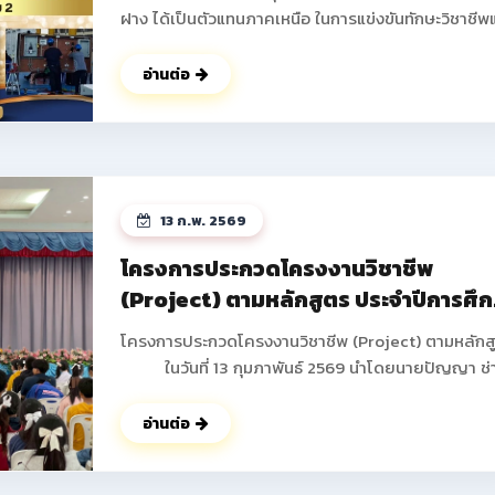
ฝาง ได้เป็นตัวแทนภาคเหนือ ในการแข่งขันทักษะวิชาชีพ
ทักษะพื้นฐาน ระดับชาติ ครั้งที่ 34 ประจำปีการศึกษา 2
ณ จังหวัดบุรีรัมย์ โดยได้รับรางวัลกลับมาสู่รั้ววิทยาลัย
อ่านต่อ
อาชีพฝาง ดังนี้ 1.ทักษะการติดตั้งไฟฟ้าและควบคุมไฟฟ้า
ระดับประกาศนียบัตรวิชาชีพ (ปวช.) ระดับชาติ ได้รับรางวัล
รองชนะเลิศอันดับ 2 นายธันวา ภูดวงเดือน นักเรียน ชั้น
ปวช.2 สาขาวิชาช่างไฟฟ้ากำลัง นายพิษณุพงษ์ ยาชัย
นักเรียน ชั้น ปวช.3 สาขาวิชาช่างไฟฟ้ากำลัง ครูผู้ควบคุม
13 ก.พ. 2569
นายอดิศร ฐิติธรรมรัตน์ 2.ทักษะงานฝึกฝีมือเชิงสร้างสรรค์
ระดับประกาศนียบัตรวิชาชีพ (ปวช.) ระดับชาติ ได้รับรางวัล
โครงการประกวดโครงงานวิชาชีพ
รองชนะเลิศ อันดับ 3 มาตรฐานระดับเหรียญทองแดง นาย
(Project) ตามหลักสูตร ประจำปีการศึ
ปอนด์ ปากน้อย นักเรียน ชั้น ปวช.1 สาขาวิชาช่างยนต์ ครูผู้
2568
ควบคุม นายสงกรานต์ คำดา ดูรูปภาพเพิมเติม
โครงการประกวดโครงงานวิชาชีพ (Project) ตามหลักส
>> https://www.facebook.com/share/p/18godg
ในวันที่ 13 กุมภาพันธ์ 2569 นำโดยนายปัญญา ช่
งาน ผู้อำนวยการวิทยาลัยการอาชีพฝาง พร้อมด้วยคณะผ
บริหาร คณะครูทุกท่านได้ดำเนินการจัดกิจกรรมโครงกา
อ่านต่อ
ประกวดโครงงานวิชาชีพ (Project) ตามหลักสูตร ภาค
เรียนที่ 2 ประจำปีการศึกษา 2568 เพื่อให้นักเรียน นักศึ