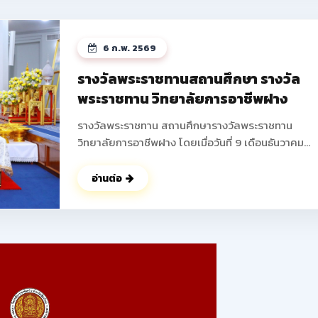
ได้บูรณาการความรู้ในวิชาชีพมาสร้างสรรค์ผลงานใหม่ 
พัฒนาความคิดริเริ่มสร้างสรรค์ การทำงานเป็นทีม และเพ
ทักษะการแก้ไขปัญหาที่สอดคล้องกับมาตรฐานวิชาชีพ 
6 ก.พ. 2569
ถึงการสร้างรายได้ระหว่างเรียน เตรียมความพร้อมสู่อา
จริง ส่งเสริมให้นักเรียน นักศึกษาสามารถสร้างผลิตภัณ
รางวัลพระราชทานสถานศึกษา รางวัล
หรือบริการที่จำหน่ายได้จริง ช่วยลดภาระครอบครัว พั
พระราชทาน วิทยาลัยการอาชีพฝาง
ทักษะการนำเสนอและฝึกการนำเสนอผลงานสู่สาธารณ
ดูรูปภาพเพิ่มเติม ->>
รางวัลพระราชทาน สถานศึกษารางวัลพระราชทาน
: https://www.facebook.com/photo?
วิทยาลัยการอาชีพฝาง โดยเมื่อวันที่ 9 เดือนธันวาคม
fbid=25088683194138345&set=pcb.250887207
พุทธศักราช 2568 นายปัญญา ช่างงาน ตำแหน่ง ผู้อำน
การวิทยาลัยการอาชีพฝาง ผู้แทนสถานศึกษา เข้ารับ
อ่านต่อ
พระราชทานรางวัล จากพลเอก ดาว์พงษ์ รัตนสุวรรณ
องคมนตรี ผู้แทนพระองค์ ณ สาลาดุสิดาลัย สวนจิตรล
นับเป็นผลงานอันทรงเกียรติ ที่ได้รับความร่วมมือ ร่วมใจ 
จากคณะผู้บริหาร คณะครู บุคลากรทางการศึกษา ผู้
ปกครอง ร่วมไปถึง นักเรียน นักศึกษาของวิทยาลัยการ
อาชีพฝางทุกท่าน ในการร่วมพัฒนา วิทยาลัยการอาชีพ
แห่งนี้ ให้มีคุณภาพตลอดมา ในนามของคณะผู้บริหาร คณะ
ครู บุคลากร และนักเรียน นักศึกษาวิทยาลัยการอาชีพฝ