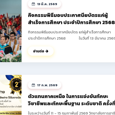
13 มี.ค. 2569
กิจกรรมพิธีมอบประกาศนียบัตรแก่ผู้
สำเร็จการศึกษา ประจำปีการศึกษา 256
กิจกรรมพิธีมอบประกาศนียบัตร แก่ผู้สำเร็จการศึกษา
ประจำปีการศึกษา 2568 ในวันที่ 13 มีนาคม 2569
วิทยาลัยการอาชีพฝาง ได้ดำเนินการจัดกิจกรรมพิธีมอ
ประกาศนียบัตร แก่ผู้สำเร็จการศึกษา ประจำปีการศึกษา
อ่านต่อ
2568 ซึ่งมีนักเรียน นักศึกษาที่เข้าร่วมกิจกรรมในครั้งนี้
จำนวนทั้งสิ้น 673 คน โดยมีนายปัญญา ช่างงาน ผู้อำน
การวิทยาลัยการอาชีพฝาง เป็นประธานในพิธี และได้ให้
โอวาท แก่นักเรียน นักศึกษาในครั้งนี้ ณ หอประชุม อาคา
อำนวยการ วิทยาลัยการอาชีพฝาง และในช่วงท้ายกิจกร
17 ก.พ. 2569
คณะผู้บริหารยังได้ร่วมบันทึกภาพกับนักเรียน นักศึกษา
ผู้ปกครองเป็นที่ระลึก ดูรูปกิจกรรมเพิ่ม
ตัวแทนภาคเหนือ ในการแข่งขันทักษะ
เติม >> https://drive.google.com/drive/fold
วิชาชีพและทักษะพื้นฐาน ระดับชาติ ครั้งที
usp=drive_link ดูรูปกิจกรรมเพิ่มเติม
34 ประจำปีการศึกษา 2568
>> https://photos.app.goo.gl/GffsZXU6pVAcA5
ในระหว่างวันที่ 11 - 15 กุมภาพันธ์ 2569 วิทยาลัยการอาช