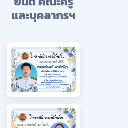
ยินดี คณะครู
และบุคลากรฯ