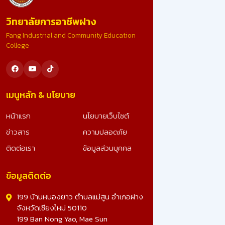
ขอน้อมสำนึกในพระมหากรุณาธิคุณอย่างหาที่สุดมิได้ ที่ไ
วิทยาลัยการอาชีพฝาง
รับคัดเลือก เป็นสถานศึกษารางวัลพระราชทาน ระดับ
อาชีวศึกษา ขนาดใหญ่ ประจำปีการศึกษา 2567 อันทรง
Fang Industrial and Community Education
เกียรติยิ่งนี้ รางวัลนี้คือผลลัพธ์จากความมุ่งมั่น ทุ่มเทข
College
ทุกภาคส่วน และจะมุ่งมั่นพัฒนาคุณภาพการศึกษา เพื่อ
สร้างเยาวชนที่ดีของชาติต่อไป ดูรูปภาพเพิ่มเติม -
>>: https://www.facebook.com/photo?
fbid=25023491703990828&set=a.10728078270
เมนูหลัก & นโยบาย
หน้าแรก
นโยบายเว็บไซต์
ข่าวสาร
ความปลอดภัย
ติดต่อเรา
ข้อมูลส่วนบุคคล
ข้อมูลติดต่อ
199 บ้านหนองยาว ตำบลแม่สูน อำเภอฝาง
จังหวัดเชียงใหม่ 50110
199 Ban Nong Yao, Mae Sun