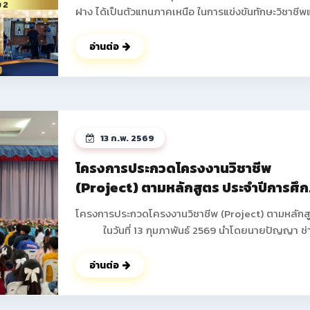
ฝาง ได้เป็นตัวแทนภาคเหนือ ในการแข่งขันทักษะวิชาชีพ
ทักษะพื้นฐาน ระดับชาติ ครั้งที่ 34 ประจำปีการศึกษา 2
ณ จังหวัดบุรีรัมย์ โดยได้รับรางวัลกลับมาสู่รั้ววิทยาลัย
อ่านต่อ
อาชีพฝาง ดังนี้ 1.ทักษะการติดตั้งไฟฟ้าและควบคุมไฟฟ้า
ระดับประกาศนียบัตรวิชาชีพ (ปวช.) ระดับชาติ ได้รับรางวัล
รองชนะเลิศอันดับ 2 นายธันวา ภูดวงเดือน นักเรียน ชั้น
ปวช.2 สาขาวิชาช่างไฟฟ้ากำลัง นายพิษณุพงษ์ ยาชัย
นักเรียน ชั้น ปวช.3 สาขาวิชาช่างไฟฟ้ากำลัง ครูผู้ควบคุม
13 ก.พ. 2569
นายอดิศร ฐิติธรรมรัตน์ 2.ทักษะงานฝึกฝีมือเชิงสร้างสรรค์
ระดับประกาศนียบัตรวิชาชีพ (ปวช.) ระดับชาติ ได้รับรางวัล
โครงการประกวดโครงงานวิชาชีพ
รองชนะเลิศ อันดับ 3 มาตรฐานระดับเหรียญทองแดง นาย
(Project) ตามหลักสูตร ประจำปีการศึ
ปอนด์ ปากน้อย นักเรียน ชั้น ปวช.1 สาขาวิชาช่างยนต์ ครูผู้
2568
ควบคุม นายสงกรานต์ คำดา ดูรูปภาพเพิมเติม
โครงการประกวดโครงงานวิชาชีพ (Project) ตามหลักส
>> https://www.facebook.com/share/p/18godg
ในวันที่ 13 กุมภาพันธ์ 2569 นำโดยนายปัญญา ช่
งาน ผู้อำนวยการวิทยาลัยการอาชีพฝาง พร้อมด้วยคณะผ
บริหาร คณะครูทุกท่านได้ดำเนินการจัดกิจกรรมโครงกา
อ่านต่อ
ประกวดโครงงานวิชาชีพ (Project) ตามหลักสูตร ภาค
เรียนที่ 2 ประจำปีการศึกษา 2568 เพื่อให้นักเรียน นักศึ