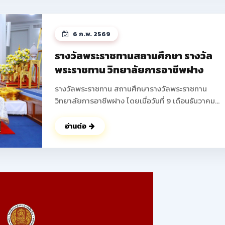
ได้บูรณาการความรู้ในวิชาชีพมาสร้างสรรค์ผลงานใหม่ 
พัฒนาความคิดริเริ่มสร้างสรรค์ การทำงานเป็นทีม และเพ
ทักษะการแก้ไขปัญหาที่สอดคล้องกับมาตรฐานวิชาชีพ 
6 ก.พ. 2569
ถึงการสร้างรายได้ระหว่างเรียน เตรียมความพร้อมสู่อา
จริง ส่งเสริมให้นักเรียน นักศึกษาสามารถสร้างผลิตภัณ
รางวัลพระราชทานสถานศึกษา รางวัล
หรือบริการที่จำหน่ายได้จริง ช่วยลดภาระครอบครัว พั
พระราชทาน วิทยาลัยการอาชีพฝาง
ทักษะการนำเสนอและฝึกการนำเสนอผลงานสู่สาธารณ
ดูรูปภาพเพิ่มเติม ->>
รางวัลพระราชทาน สถานศึกษารางวัลพระราชทาน
: https://www.facebook.com/photo?
วิทยาลัยการอาชีพฝาง โดยเมื่อวันที่ 9 เดือนธันวาคม
fbid=25088683194138345&set=pcb.250887207
พุทธศักราช 2568 นายปัญญา ช่างงาน ตำแหน่ง ผู้อำน
การวิทยาลัยการอาชีพฝาง ผู้แทนสถานศึกษา เข้ารับ
อ่านต่อ
พระราชทานรางวัล จากพลเอก ดาว์พงษ์ รัตนสุวรรณ
องคมนตรี ผู้แทนพระองค์ ณ สาลาดุสิดาลัย สวนจิตรล
นับเป็นผลงานอันทรงเกียรติ ที่ได้รับความร่วมมือ ร่วมใจ 
จากคณะผู้บริหาร คณะครู บุคลากรทางการศึกษา ผู้
ปกครอง ร่วมไปถึง นักเรียน นักศึกษาของวิทยาลัยการ
อาชีพฝางทุกท่าน ในการร่วมพัฒนา วิทยาลัยการอาชีพ
แห่งนี้ ให้มีคุณภาพตลอดมา ในนามของคณะผู้บริหาร คณะ
ครู บุคลากร และนักเรียน นักศึกษาวิทยาลัยการอาชีพฝ