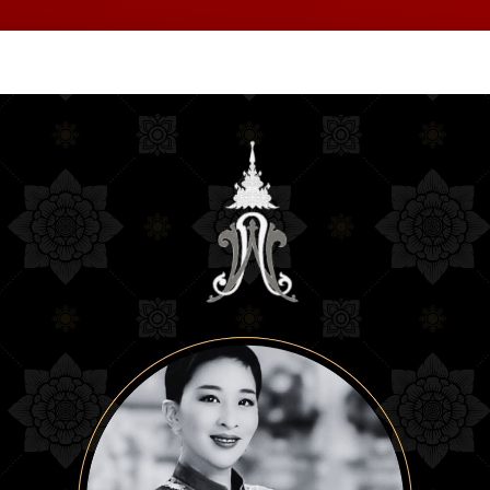
หน้า
ข้อมูลฯ
หน่วยงาน
แผนกวิชา
ข่าวสา
แรก
Education College