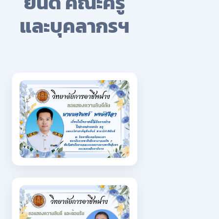
ยินดี คณะครู
และบุคลากรฯ