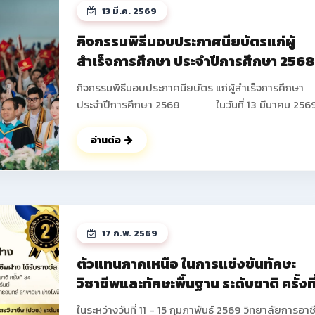
13 มี.ค. 2569
กิจกรรมพิธีมอบประกาศนียบัตรแก่ผู้
สำเร็จการศึกษา ประจำปีการศึกษา 256
กิจกรรมพิธีมอบประกาศนียบัตร แก่ผู้สำเร็จการศึกษา
ประจำปีการศึกษา 2568 ในวันที่ 13 มีนาคม 2569
วิทยาลัยการอาชีพฝาง ได้ดำเนินการจัดกิจกรรมพิธีมอ
ประกาศนียบัตร แก่ผู้สำเร็จการศึกษา ประจำปีการศึกษา
อ่านต่อ
2568 ซึ่งมีนักเรียน นักศึกษาที่เข้าร่วมกิจกรรมในครั้งนี้
จำนวนทั้งสิ้น 673 คน โดยมีนายปัญญา ช่างงาน ผู้อำน
การวิทยาลัยการอาชีพฝาง เป็นประธานในพิธี และได้ให้
โอวาท แก่นักเรียน นักศึกษาในครั้งนี้ ณ หอประชุม อาคา
อำนวยการ วิทยาลัยการอาชีพฝาง และในช่วงท้ายกิจกร
17 ก.พ. 2569
คณะผู้บริหารยังได้ร่วมบันทึกภาพกับนักเรียน นักศึกษา
ผู้ปกครองเป็นที่ระลึก ดูรูปกิจกรรมเพิ่ม
ตัวแทนภาคเหนือ ในการแข่งขันทักษะ
เติม >> https://drive.google.com/drive/fold
วิชาชีพและทักษะพื้นฐาน ระดับชาติ ครั้งที
usp=drive_link ดูรูปกิจกรรมเพิ่มเติม
34 ประจำปีการศึกษา 2568
>> https://photos.app.goo.gl/GffsZXU6pVAcA5
ในระหว่างวันที่ 11 - 15 กุมภาพันธ์ 2569 วิทยาลัยการอาช