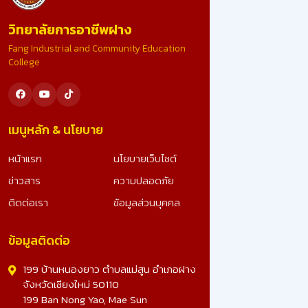
ขอน้อมสำนึกในพระมหากรุณาธิคุณอย่างหาที่สุดมิได้ ที่ไ
วิทยาลัยการอาชีพฝาง
รับคัดเลือก เป็นสถานศึกษารางวัลพระราชทาน ระดับ
อาชีวศึกษา ขนาดใหญ่ ประจำปีการศึกษา 2567 อันทรง
Fang Industrial and Community Education
เกียรติยิ่งนี้ รางวัลนี้คือผลลัพธ์จากความมุ่งมั่น ทุ่มเทข
College
ทุกภาคส่วน และจะมุ่งมั่นพัฒนาคุณภาพการศึกษา เพื่อ
สร้างเยาวชนที่ดีของชาติต่อไป ดูรูปภาพเพิ่มเติม -
>>: https://www.facebook.com/photo?
fbid=25023491703990828&set=a.10728078270
เมนูหลัก & นโยบาย
หน้าแรก
นโยบายเว็บไซต์
ข่าวสาร
ความปลอดภัย
ติดต่อเรา
ข้อมูลส่วนบุคคล
ข้อมูลติดต่อ
199 บ้านหนองยาว ตำบลแม่สูน อำเภอฝาง
จังหวัดเชียงใหม่ 50110
199 Ban Nong Yao, Mae Sun