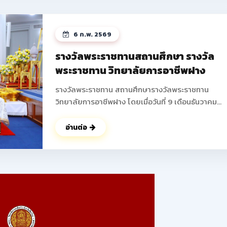
ได้บูรณาการความรู้ในวิชาชีพมาสร้างสรรค์ผลงานใหม่ 
พัฒนาความคิดริเริ่มสร้างสรรค์ การทำงานเป็นทีม และเพ
ทักษะการแก้ไขปัญหาที่สอดคล้องกับมาตรฐานวิชาชีพ 
6 ก.พ. 2569
ถึงการสร้างรายได้ระหว่างเรียน เตรียมความพร้อมสู่อา
จริง ส่งเสริมให้นักเรียน นักศึกษาสามารถสร้างผลิตภัณ
รางวัลพระราชทานสถานศึกษา รางวัล
หรือบริการที่จำหน่ายได้จริง ช่วยลดภาระครอบครัว พั
พระราชทาน วิทยาลัยการอาชีพฝาง
ทักษะการนำเสนอและฝึกการนำเสนอผลงานสู่สาธารณ
ดูรูปภาพเพิ่มเติม ->>
รางวัลพระราชทาน สถานศึกษารางวัลพระราชทาน
: https://www.facebook.com/photo?
วิทยาลัยการอาชีพฝาง โดยเมื่อวันที่ 9 เดือนธันวาคม
fbid=25088683194138345&set=pcb.250887207
พุทธศักราช 2568 นายปัญญา ช่างงาน ตำแหน่ง ผู้อำน
การวิทยาลัยการอาชีพฝาง ผู้แทนสถานศึกษา เข้ารับ
อ่านต่อ
พระราชทานรางวัล จากพลเอก ดาว์พงษ์ รัตนสุวรรณ
องคมนตรี ผู้แทนพระองค์ ณ สาลาดุสิดาลัย สวนจิตรล
นับเป็นผลงานอันทรงเกียรติ ที่ได้รับความร่วมมือ ร่วมใจ 
จากคณะผู้บริหาร คณะครู บุคลากรทางการศึกษา ผู้
ปกครอง ร่วมไปถึง นักเรียน นักศึกษาของวิทยาลัยการ
อาชีพฝางทุกท่าน ในการร่วมพัฒนา วิทยาลัยการอาชีพ
แห่งนี้ ให้มีคุณภาพตลอดมา ในนามของคณะผู้บริหาร คณะ
ครู บุคลากร และนักเรียน นักศึกษาวิทยาลัยการอาชีพฝ