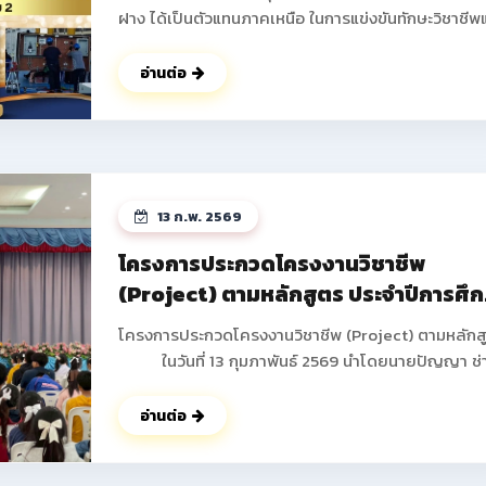
ฝาง ได้เป็นตัวแทนภาคเหนือ ในการแข่งขันทักษะวิชาชีพ
ทักษะพื้นฐาน ระดับชาติ ครั้งที่ 34 ประจำปีการศึกษา 2
ณ จังหวัดบุรีรัมย์ โดยได้รับรางวัลกลับมาสู่รั้ววิทยาลัย
อ่านต่อ
อาชีพฝาง ดังนี้ 1.ทักษะการติดตั้งไฟฟ้าและควบคุมไฟฟ้า
ระดับประกาศนียบัตรวิชาชีพ (ปวช.) ระดับชาติ ได้รับรางวัล
รองชนะเลิศอันดับ 2 นายธันวา ภูดวงเดือน นักเรียน ชั้น
ปวช.2 สาขาวิชาช่างไฟฟ้ากำลัง นายพิษณุพงษ์ ยาชัย
นักเรียน ชั้น ปวช.3 สาขาวิชาช่างไฟฟ้ากำลัง ครูผู้ควบคุม
13 ก.พ. 2569
นายอดิศร ฐิติธรรมรัตน์ 2.ทักษะงานฝึกฝีมือเชิงสร้างสรรค์
ระดับประกาศนียบัตรวิชาชีพ (ปวช.) ระดับชาติ ได้รับรางวัล
โครงการประกวดโครงงานวิชาชีพ
รองชนะเลิศ อันดับ 3 มาตรฐานระดับเหรียญทองแดง นาย
(Project) ตามหลักสูตร ประจำปีการศึ
ปอนด์ ปากน้อย นักเรียน ชั้น ปวช.1 สาขาวิชาช่างยนต์ ครูผู้
2568
ควบคุม นายสงกรานต์ คำดา ดูรูปภาพเพิมเติม
โครงการประกวดโครงงานวิชาชีพ (Project) ตามหลักส
>> https://www.facebook.com/share/p/18godg
ในวันที่ 13 กุมภาพันธ์ 2569 นำโดยนายปัญญา ช่
งาน ผู้อำนวยการวิทยาลัยการอาชีพฝาง พร้อมด้วยคณะผ
บริหาร คณะครูทุกท่านได้ดำเนินการจัดกิจกรรมโครงกา
อ่านต่อ
ประกวดโครงงานวิชาชีพ (Project) ตามหลักสูตร ภาค
เรียนที่ 2 ประจำปีการศึกษา 2568 เพื่อให้นักเรียน นักศึ