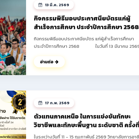
13 มี.ค. 2569
กิจกรรมพิธีมอบประกาศนียบัตรแก่ผู้
สำเร็จการศึกษา ประจำปีการศึกษา 256
กิจกรรมพิธีมอบประกาศนียบัตร แก่ผู้สำเร็จการศึกษา
ประจำปีการศึกษา 2568 ในวันที่ 13 มีนาคม 2569
วิทยาลัยการอาชีพฝาง ได้ดำเนินการจัดกิจกรรมพิธีมอ
ประกาศนียบัตร แก่ผู้สำเร็จการศึกษา ประจำปีการศึกษา
อ่านต่อ
2568 ซึ่งมีนักเรียน นักศึกษาที่เข้าร่วมกิจกรรมในครั้งนี้
จำนวนทั้งสิ้น 673 คน โดยมีนายปัญญา ช่างงาน ผู้อำน
การวิทยาลัยการอาชีพฝาง เป็นประธานในพิธี และได้ให้
โอวาท แก่นักเรียน นักศึกษาในครั้งนี้ ณ หอประชุม อาคา
อำนวยการ วิทยาลัยการอาชีพฝาง และในช่วงท้ายกิจกร
17 ก.พ. 2569
คณะผู้บริหารยังได้ร่วมบันทึกภาพกับนักเรียน นักศึกษา
ผู้ปกครองเป็นที่ระลึก ดูรูปกิจกรรมเพิ่ม
ตัวแทนภาคเหนือ ในการแข่งขันทักษะ
เติม >> https://drive.google.com/drive/fold
วิชาชีพและทักษะพื้นฐาน ระดับชาติ ครั้งที
usp=drive_link ดูรูปกิจกรรมเพิ่มเติม
34 ประจำปีการศึกษา 2568
>> https://photos.app.goo.gl/GffsZXU6pVAcA5
ในระหว่างวันที่ 11 - 15 กุมภาพันธ์ 2569 วิทยาลัยการอาช