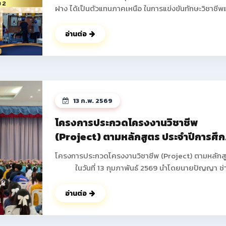
ฝาง ได้เป็นตัวแทนภาคเหนือ ในการแข่งขันทักษะวิชาชีพ
ทักษะพื้นฐาน ระดับชาติ ครั้งที่ 34 ประจำปีการศึกษา 2
ณ จังหวัดบุรีรัมย์ โดยได้รับรางวัลกลับมาสู่รั้ววิทยาลัย
อ่านต่อ
อาชีพฝาง ดังนี้ 1.ทักษะการติดตั้งไฟฟ้าและควบคุมไฟฟ้า
ระดับประกาศนียบัตรวิชาชีพ (ปวช.) ระดับชาติ ได้รับรางวัล
รองชนะเลิศอันดับ 2 นายธันวา ภูดวงเดือน นักเรียน ชั้น
ปวช.2 สาขาวิชาช่างไฟฟ้ากำลัง นายพิษณุพงษ์ ยาชัย
นักเรียน ชั้น ปวช.3 สาขาวิชาช่างไฟฟ้ากำลัง ครูผู้ควบคุม
13 ก.พ. 2569
นายอดิศร ฐิติธรรมรัตน์ 2.ทักษะงานฝึกฝีมือเชิงสร้างสรรค์
ระดับประกาศนียบัตรวิชาชีพ (ปวช.) ระดับชาติ ได้รับรางวัล
โครงการประกวดโครงงานวิชาชีพ
รองชนะเลิศ อันดับ 3 มาตรฐานระดับเหรียญทองแดง นาย
(Project) ตามหลักสูตร ประจำปีการศึ
ปอนด์ ปากน้อย นักเรียน ชั้น ปวช.1 สาขาวิชาช่างยนต์ ครูผู้
2568
ควบคุม นายสงกรานต์ คำดา ดูรูปภาพเพิมเติม
โครงการประกวดโครงงานวิชาชีพ (Project) ตามหลักส
>> https://www.facebook.com/share/p/18godg
ในวันที่ 13 กุมภาพันธ์ 2569 นำโดยนายปัญญา ช่
งาน ผู้อำนวยการวิทยาลัยการอาชีพฝาง พร้อมด้วยคณะผ
บริหาร คณะครูทุกท่านได้ดำเนินการจัดกิจกรรมโครงกา
อ่านต่อ
ประกวดโครงงานวิชาชีพ (Project) ตามหลักสูตร ภาค
เรียนที่ 2 ประจำปีการศึกษา 2568 เพื่อให้นักเรียน นักศึ