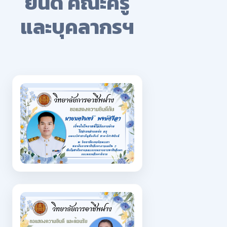
ยินดี คณะครู
และบุคลากรฯ