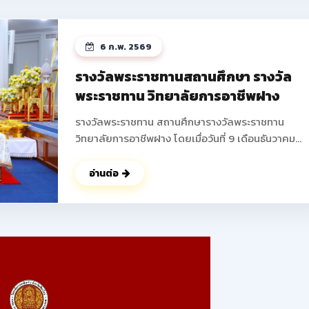
ได้บูรณาการความรู้ในวิชาชีพมาสร้างสรรค์ผลงานใหม่ 
พัฒนาความคิดริเริ่มสร้างสรรค์ การทำงานเป็นทีม และเพ
ทักษะการแก้ไขปัญหาที่สอดคล้องกับมาตรฐานวิชาชีพ 
6 ก.พ. 2569
ถึงการสร้างรายได้ระหว่างเรียน เตรียมความพร้อมสู่อา
จริง ส่งเสริมให้นักเรียน นักศึกษาสามารถสร้างผลิตภัณ
รางวัลพระราชทานสถานศึกษา รางวัล
หรือบริการที่จำหน่ายได้จริง ช่วยลดภาระครอบครัว พั
พระราชทาน วิทยาลัยการอาชีพฝาง
ทักษะการนำเสนอและฝึกการนำเสนอผลงานสู่สาธารณ
ดูรูปภาพเพิ่มเติม ->>
รางวัลพระราชทาน สถานศึกษารางวัลพระราชทาน
: https://www.facebook.com/photo?
วิทยาลัยการอาชีพฝาง โดยเมื่อวันที่ 9 เดือนธันวาคม
fbid=25088683194138345&set=pcb.250887207
พุทธศักราช 2568 นายปัญญา ช่างงาน ตำแหน่ง ผู้อำน
การวิทยาลัยการอาชีพฝาง ผู้แทนสถานศึกษา เข้ารับ
อ่านต่อ
พระราชทานรางวัล จากพลเอก ดาว์พงษ์ รัตนสุวรรณ
องคมนตรี ผู้แทนพระองค์ ณ สาลาดุสิดาลัย สวนจิตรล
นับเป็นผลงานอันทรงเกียรติ ที่ได้รับความร่วมมือ ร่วมใจ 
จากคณะผู้บริหาร คณะครู บุคลากรทางการศึกษา ผู้
ปกครอง ร่วมไปถึง นักเรียน นักศึกษาของวิทยาลัยการ
อาชีพฝางทุกท่าน ในการร่วมพัฒนา วิทยาลัยการอาชีพ
แห่งนี้ ให้มีคุณภาพตลอดมา ในนามของคณะผู้บริหาร คณะ
ครู บุคลากร และนักเรียน นักศึกษาวิทยาลัยการอาชีพฝ