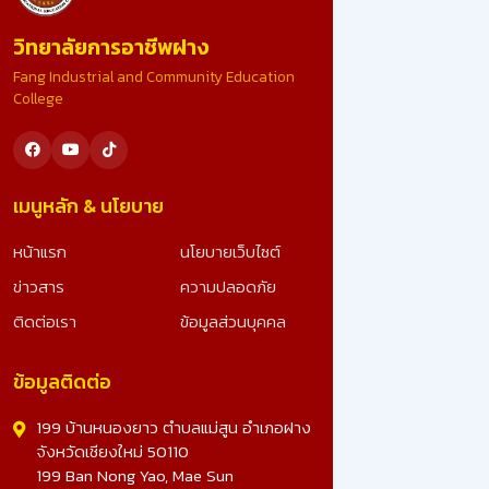
ขอน้อมสำนึกในพระมหากรุณาธิคุณอย่างหาที่สุดมิได้ ที่ไ
วิทยาลัยการอาชีพฝาง
รับคัดเลือก เป็นสถานศึกษารางวัลพระราชทาน ระดับ
อาชีวศึกษา ขนาดใหญ่ ประจำปีการศึกษา 2567 อันทรง
Fang Industrial and Community Education
เกียรติยิ่งนี้ รางวัลนี้คือผลลัพธ์จากความมุ่งมั่น ทุ่มเทข
College
ทุกภาคส่วน และจะมุ่งมั่นพัฒนาคุณภาพการศึกษา เพื่อ
สร้างเยาวชนที่ดีของชาติต่อไป ดูรูปภาพเพิ่มเติม -
>>: https://www.facebook.com/photo?
fbid=25023491703990828&set=a.10728078270
เมนูหลัก & นโยบาย
หน้าแรก
นโยบายเว็บไซต์
ข่าวสาร
ความปลอดภัย
ติดต่อเรา
ข้อมูลส่วนบุคคล
ข้อมูลติดต่อ
199 บ้านหนองยาว ตำบลแม่สูน อำเภอฝาง
จังหวัดเชียงใหม่ 50110
199 Ban Nong Yao, Mae Sun