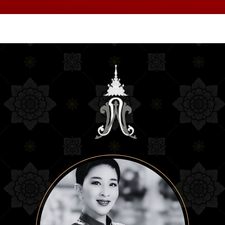
หน้า
ข้อมูลฯ
หน่วยงาน
แผนกวิชา
ข่าวสา
แรก
Education College